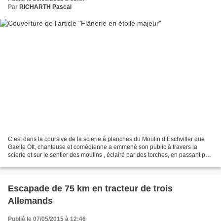
Par
RICHARTH Pascal
C’est dans la coursive de la scierie à planches du Moulin d’Eschviller que
Gaëlle Ott, chanteuse et comédienne a emmené son public à travers la
scierie et sur le sentier des moulins , éclairé par des torches, en passant par
la source du Walbrunnen et...
Escapade de 75 km en tracteur de trois
Allemands
Publié le 07/05/2015 à 12:46