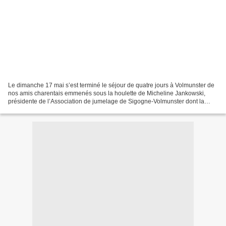
Le dimanche 17 mai s’est terminé le séjour de quatre jours à Volmunster de
nos amis charentais emmenés sous la houlette de Micheline Jankowski,
présidente de l’Association de jumelage de Sigogne-Volmunster dont la
charte a été signée en 1985. Tous les...