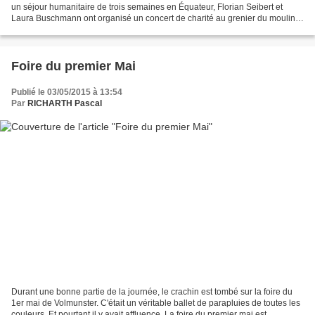
un séjour humanitaire de trois semaines en Équateur, Florian Seibert et
Laura Buschmann ont organisé un concert de charité au grenier du moulin
d'Eschviller. Il a eu pour but de...
Foire du premier Mai
Publié le 03/05/2015 à 13:54
Par
RICHARTH Pascal
Durant une bonne partie de la journée, le crachin est tombé sur la foire du
1er mai de Volmunster. C'était un véritable ballet de parapluies de toutes les
couleurs. Et pourtant il y avait affluence. La foire du premier mai est