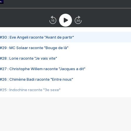
#30 : Eve Angeli raconte "Avant de partir"
#29 : MC Solaar raconte "Bouge de là"
28 : Lorie raconte "Je vais vite"
#27 : Christophe Willem raconte "Jacques a dit"
#26 : Chimène Badi raconte "Entre nous"
#25 : Indochine raconte "3e sexe"
#24 : Zaho raconte "C'est chelou"
#23 : Patrick Bruel raconte "Au café des délices"
#22 : Kyo raconte "Le chemin"