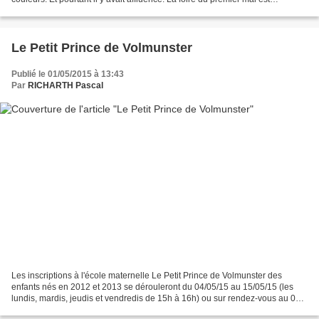
maintenant une sortie traditionnelle...
Le Petit Prince de Volmunster
Publié le 01/05/2015 à 13:43
Par
RICHARTH Pascal
Les inscriptions à l'école maternelle Le Petit Prince de Volmunster des
enfants nés en 2012 et 2013 se dérouleront du 04/05/15 au 15/05/15 (les
lundis, mardis, jeudis et vendredis de 15h à 16h) ou sur rendez-vous au 03
87 96 78 98. Se munir du certificat...