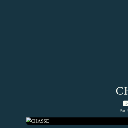
C
1
Par 