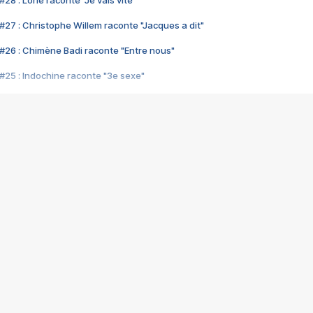
28 : Lorie raconte "Je vais vite"
#27 : Christophe Willem raconte "Jacques a dit"
#26 : Chimène Badi raconte "Entre nous"
#25 : Indochine raconte "3e sexe"
#24 : Zaho raconte "C'est chelou"
#23 : Patrick Bruel raconte "Au café des délices"
#22 : Kyo raconte "Le chemin"
#21 : Nolwenn Leroy raconte "Cassé"
#20 : Patrick Hernandez raconte "Born to be alive"
#19 : Lorie raconte "Près de moi"
#18 : Michael Jones raconte "A nos actes manqués" (avec Jean-Jacque
#17 : Khaled raconte "Aïcha"
#16 : Corneille raconte "Parce qu'on vient de loin"